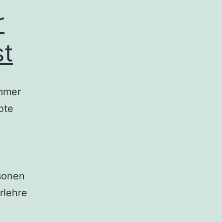
r
st
Immer
ote
sonen
rlehre