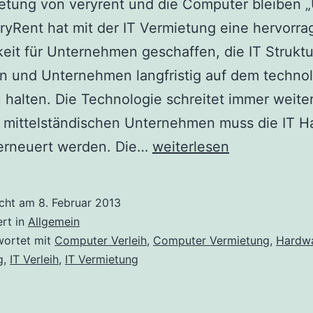
etung von veryrent und die Computer bleiben „
ryRent hat mit der IT Vermietung eine hervorr
eit für Unternehmen geschaffen, die IT Strukt
n und Unternehmen langfristig auf dem techno
 halten. Die Technologie schreitet immer weiter
n mittelständischen Unternehmen muss die IT 
IT
 erneuert werden. Die…
weiterlesen
Vermietung
von
icht am
8. Februar 2013
Veryrent.de:
ert in
Allgemein
Ihre
wortet mit
Computer Verleih
,
Computer Vermietung
,
Hardw
g
,
IT Verleih
,
IT Vermietung
IT
Geräte
bleibt