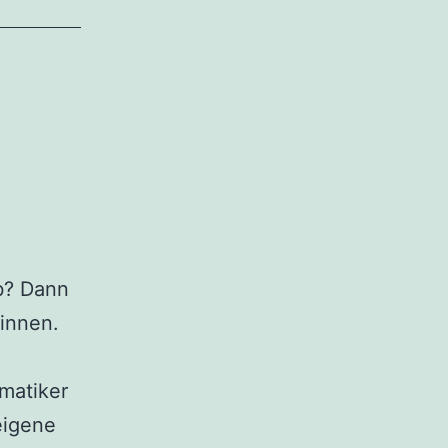
b? Dann
ginnen.
matiker
eigene