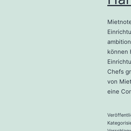
Mietnot
Einricht
ambition
können 
Einricht
Chefs g
von Miet
eine Co
Veröffentl
Kategorisi
Verschlag