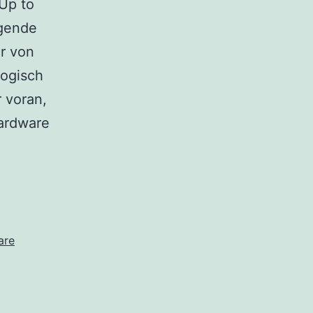
Up to
agende
ur von
logisch
 voran,
Hardware
are