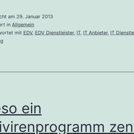
n
icht am
29. Januar 2013
bieter
ert in
Allgemein
r
wortet mit
EDV
,
EDV Dienstleister
,
IT
,
IT Anbieter
,
IT Dienstle
ng
ne
rma
chtig
so ein
ivirenprogramm zent