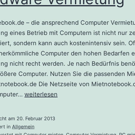
ebook.de – die ansprechend Computer Vermiet
ung eines Betrieb mit Computern ist nicht nur ze
iert, sondern kann auch kostenintensiv sein. O
herkömmliche Computer den hohen Bedarfen e
ung nicht recht werden. Je nach Bedürfnis ben
rößere Computer. Nutzen Sie die passenden M
notebook.de Die Netzseite von Mietnotebook.d
Computer
mputer…
weiterlesen
mieten
mühelos
icht am
20. Februar 2013
gemacht
ert in
Allgemein
wortet mit
Computer mieten
,
Computer Vermietung
,
PC mie