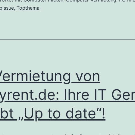
–
pissue
,
Topthema
mit
der
Hardware
Vermietung
Vermietung von
yrent.de: Ihre IT Ge
ibt „Up to date“!