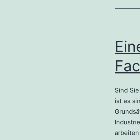
Ein
Fac
Sind Si
ist es s
Grundsät
Industri
arbeiten