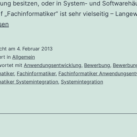
lung besitzen, oder in System- und Softwarehä
f „Fachinformatiker“ ist sehr vielseitig – Langew
sen
ung
icht am
4. Februar 2013
rmatiker
ert in
Allgemein
wortet mit
Anwendungsentwicklung
,
Bewerbung
,
Bewerbun
atiker
,
Fachinformatiker
,
Fachinformatiker Anwendungsent
atiker Systemintegration
,
Systemintegration