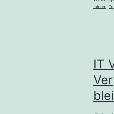
mieten
,
To
IT 
Ver
ble