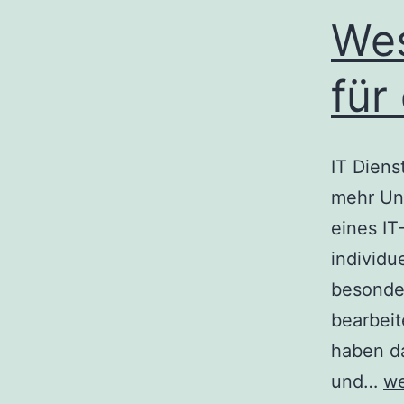
Wes
für
IT Diens
mehr Un
eines IT
individu
besonde
bearbei
haben d
We
und…
we