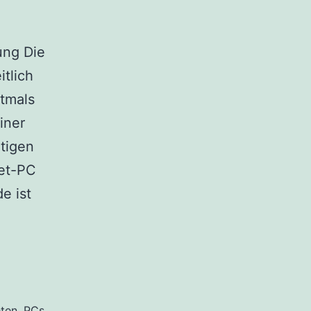
ung Die
itlich
ftmals
iner
ötigen
iet-PC
e ist
ten
,
PCs