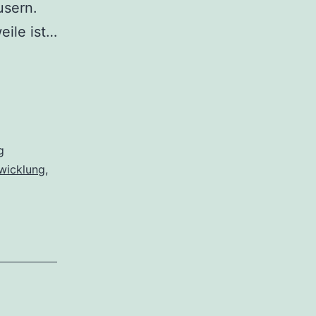
usern.
eile ist…
g
wicklung
,