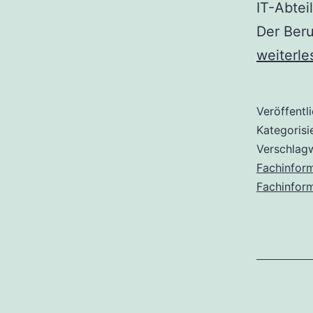
IT-Abtei
Der Beru
Eine
weiterle
Ausbild
zum
Veröffentl
Fachinfo
Kategorisi
Verschlag
Fachinform
Fachinform