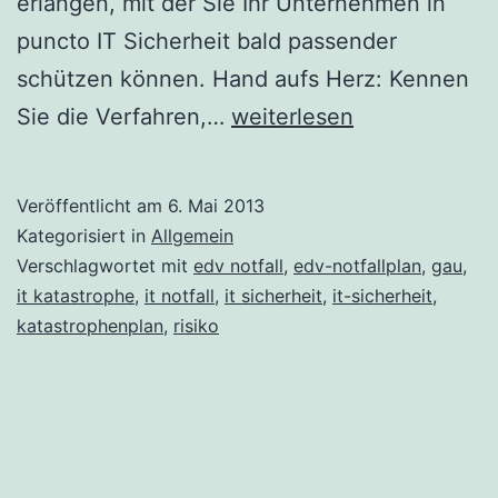
erlangen, mit der Sie Ihr Unternehmen in
puncto IT Sicherheit bald passender
schützen können. Hand aufs Herz: Kennen
Der
Sie die Verfahren,…
weiterlesen
IT
Notfallplan
Veröffentlicht am
6. Mai 2013
–
Kategorisiert in
Allgemein
Wie
Verschlagwortet mit
edv notfall
,
edv-notfallplan
,
gau
,
it katastrophe
,
it notfall
,
it sicherheit
,
it-sicherheit
,
Ihr
katastrophenplan
,
risiko
Unternehmen
die
IT
prompt
wieder