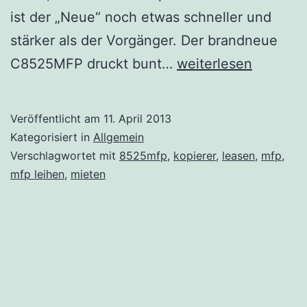
ist der „Neue“ noch etwas schneller und
stärker als der Vorgänger. Der brandneue
Drucken,
C8525MFP druckt bunt…
weiterlesen
kopieren
und
Veröffentlicht am
11. April 2013
faxen
Kategorisiert in
Allgemein
müssen
Verschlagwortet mit
8525mfp
,
kopierer
,
leasen
,
mfp
,
mfp leihen
,
mieten
Firmen
immer