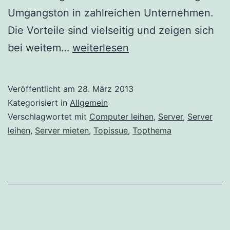
Umgangston in zahlreichen Unternehmen.
Die Vorteile sind vielseitig und zeigen sich
Server
bei weitem…
weiterlesen
mieten
–
Veröffentlicht am
28. März 2013
eine
Kategorisiert in
Allgemein
praktische
Verschlagwortet mit
Computer leihen
,
Server
,
Server
leihen
,
Server mieten
,
Topissue
,
Topthema
Alternative
zum
Kauf
eines
Servers