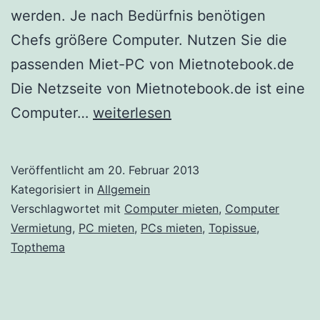
werden. Je nach Bedürfnis benötigen
Chefs größere Computer. Nutzen Sie die
passenden Miet-PC von Mietnotebook.de
Die Netzseite von Mietnotebook.de ist eine
Computer
Computer…
weiterlesen
mieten
mühelos
Veröffentlicht am
20. Februar 2013
gemacht
Kategorisiert in
Allgemein
–
Verschlagwortet mit
Computer mieten
,
Computer
Vermietung
,
PC mieten
,
PCs mieten
,
Topissue
,
mit
Topthema
der
Hardware
Vermietung